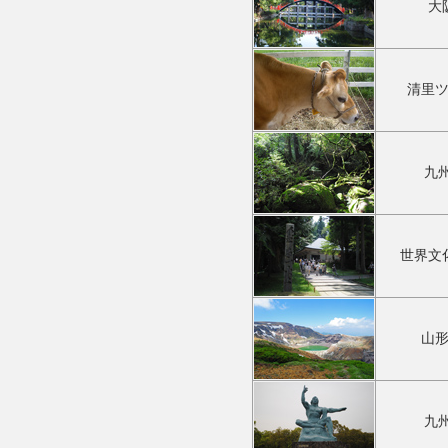
大
清里
九
世界文
山
九