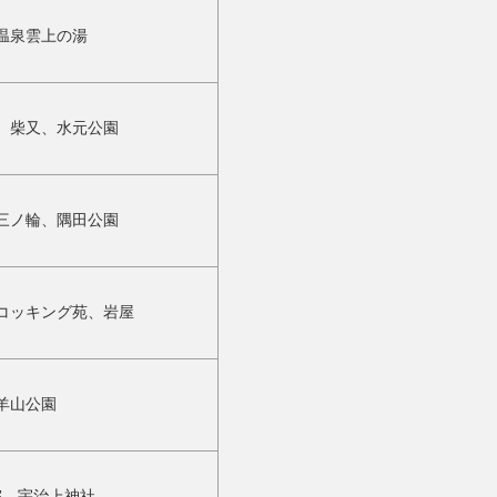
温泉雲上の湯
、柴又、水元公園
三ノ輪、隅田公園
コッキング苑、岩屋
羊山公園
院、宇治上神社