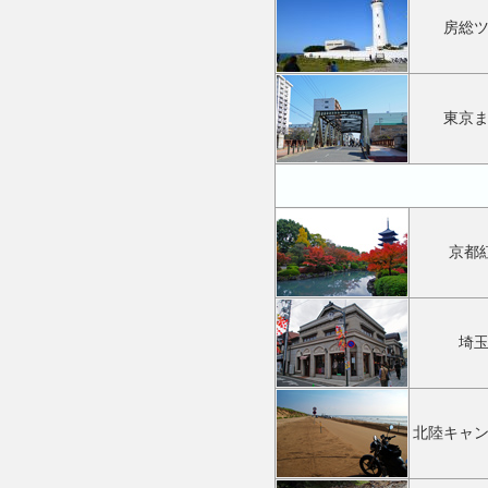
房総
東京
京都紅
埼
北陸キャ