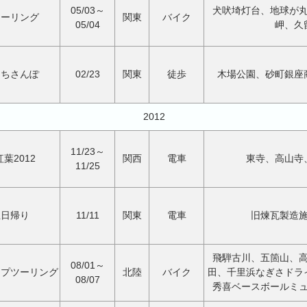
05/03～
犬吠埼灯台、地球が
ツーリング
関東
バイク
05/04
岬、久
まちさんぽ
02/23
関東
徒歩
木場公園、砂町銀座
2012
11/23～
葉2012
関西
電車
東寺、高山寺
11/25
玉日帰り
11/11
関東
電車
旧煉瓦製造
飛騨古川、五箇山、
08/01～
ンプツーリング
北陸
バイク
田、千里浜なぎさドラ
08/07
秀喜ベースボールミ