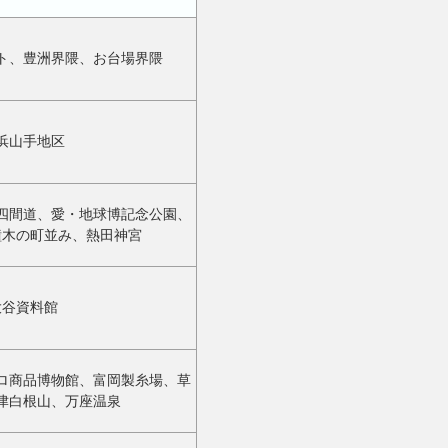
ト、豊洲界隈、お台場界隈
浜山手地区
四間道、愛・地球博記念公園、
橦木の町並み、熱田神宮
大谷資料館
ロ商品博物館、富岡製糸場、草
津白根山、万座温泉