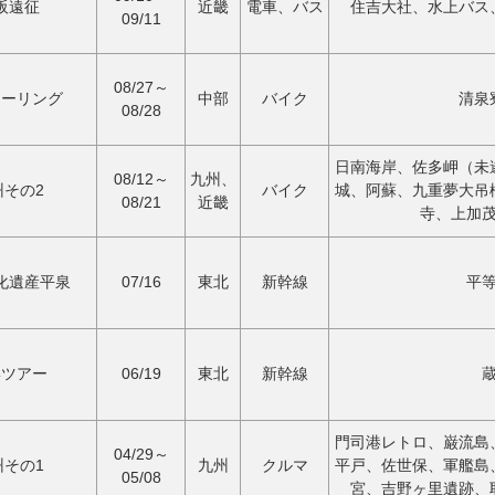
阪遠征
近畿
電車、バス
住吉大社、水上バス
09/11
08/27～
ツーリング
中部
バイク
清泉
08/28
日南海岸、佐多岬（未
08/12～
九州、
州その2
バイク
城、阿蘇、九重夢大吊
08/21
近畿
寺、上加
化遺産平泉
07/16
東北
新幹線
平
形ツアー
06/19
東北
新幹線
門司港レトロ、巌流島
04/29～
州その1
九州
クルマ
平戸、佐世保、軍艦島
05/08
宮、吉野ヶ里遺跡、