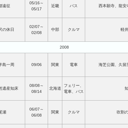
05/16～
都遠征
近畿
バス
西本願寺、龍安
05/17
02/07～
沢の休日
中部
クルマ
軽
02/08
2008
半島一周
09/06
関東
電車
海芝公園、久留
08/08～
フェリー、
然遺産知床
北海道
08/14
電車、バス
06/07～
尾瀬
関東
クルマ
吹割
06/08