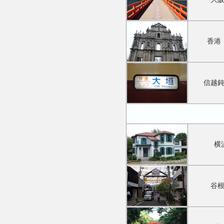
香港
信越
横
谷