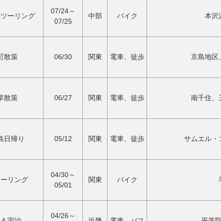
07/24～
泉ツーリング
中部
バイク
本沢
07/25
町散策
06/30
関東
電車、徒歩
京島地区
草散策
06/27
関東
電車、徒歩
南千住、
島日帰り
05/12
関東
電車、徒歩
サムエル・
04/30～
ツーリング
関東
バイク
05/01
04/26～
阪＆宇治
近畿
電車、バス
平等