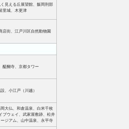
丸く見える丘展望館、飯岡刑部
留里城、木更津
商店街、江戸川区自然動物園
、醍醐寺、京都タワー
施設、小江戸（川越）
高岡大仏、和倉温泉、白米千枚
イブウェイ、武家屋敷跡、松井
ュージアム、山中温泉、永平寺