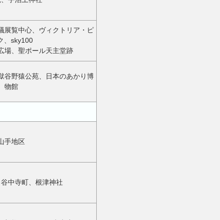
議展覧中心、ヴィクトリア・ピ
、sky100
広場、聖ポール天主堂跡
獄谷野猿公苑、日本のあかり博
物館
山手地区
、谷中寺町、根津神社