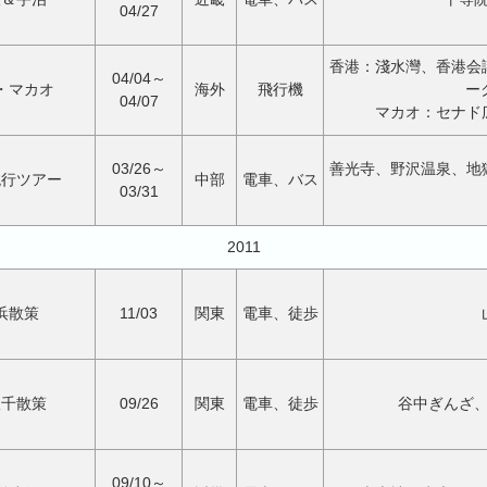
04/27
香港：淺水灣、香港会
04/04～
・マカオ
海外
飛行機
ーク
04/07
マカオ：セナド
03/26～
善光寺、野沢温泉、地
鈍行ツアー
中部
電車、バス
03/31
2011
浜散策
11/03
関東
電車、徒歩
根千散策
09/26
関東
電車、徒歩
谷中ぎんざ
09/10～