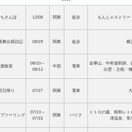
まちさんぽ
12/08
関東
徒歩
もんじゃストリー
坂舞台探訪記
09/29
関東
徒歩
横
08/10～
金華山、中村遊郭跡、
古屋散策
中部
電車
08/12
白壁・主税・
宮日帰り
07/27
関東
電車
07/13～
トトロの森、昭和レト
ンプツーリング
関東
バイク
07/15
津温泉、草