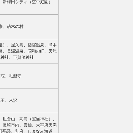
、新梅田シティ（空中庭園）
寮、萌木の村
遂）、屋久島、指宿温泉、熊本
橋、長湯温泉、昭和の町、天龍
茂神社、下賀茂神社
等院、毛越寺
蔵王、米沢
、皿倉山、高島（宝当神社）、
、長崎市内、雲仙、太宰府天満
耶馬溪、別府、しまなみ海道