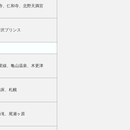
寺、仁和寺、北野天満宮
井沢プリンス
里線、亀山温泉、木更津
知床、札幌
の滝、尾瀬ヶ原