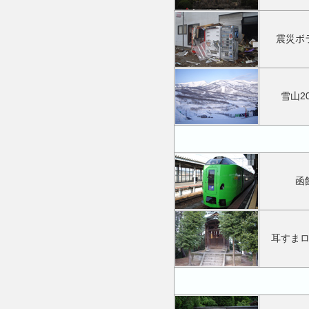
震災ボ
雪山20
函
耳すま