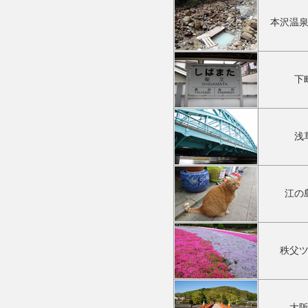
本沢温
下
浅
江の
秩父
大