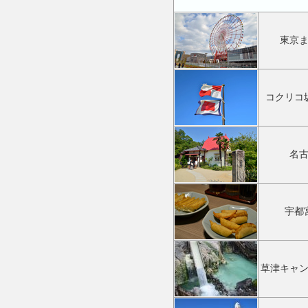
東京
コクリコ
名
宇都
草津キャ