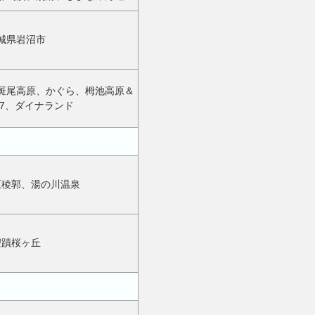
城県岩沼市
斑尾高原、かぐら、栂池高原＆
a47、ダイナランド
五稜郭、湯の川温泉
聖蹟桜ヶ丘