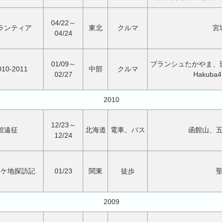
04/22～
ランティア
東北
クルマ
宮
04/24
01/09～
ブランシュたかやま、
10-2011
中部
クルマ
02/27
Hakub
2010
12/23～
館遠征
北海道
電車、バス
函館山、
12/24
ロケ地探訪記
01/23
関東
徒歩
2009