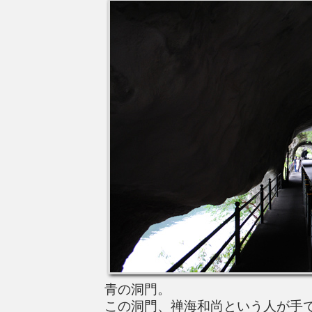
青の洞門。
この洞門、禅海和尚という人が手