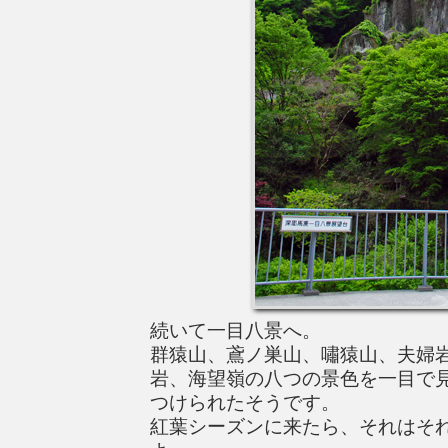
続いて一目八景へ。
群猿山、鳶ノ巣山、嘯猿山、夫婦
岩、海望嶺の八つの景色を一目で
つけられたそうです。
紅葉シーズンに来たら、それはそ